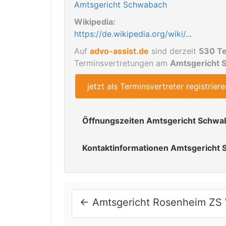
Amtsgericht Schwabach
Wikipedia:
https://de.wikipedia.org/wiki/...
Auf
advo-assist.de
sind derzeit
530 Te
Terminsvertretungen am
Amtsgericht
jetzt als Terminsvertreter registriere
Öffnungszeiten Amtsgericht Schwa
Sprechzeiten:
Kontaktinformationen Amtsgericht
Montag bis Freitag: 08:00 bis 12:00 U
Telefon: 09122 / 1807-0
Letzte Änderung am 23.04.2019
Telefax: 09122 / 1807-199
Alle Angaben zum Amtsgericht Schwabach, wu
←
Amtsgericht Rosenheim ZS 
Haftung für die Richtigkeit wird nicht über
Letzte Änderung am 23.04.2019
Alle Angaben zum Amtsgericht Schwabach, wu