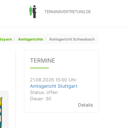
Bayern
Amtsgerichte
Amtsgericht Schwabach
21.08.2026 13:00 Uhr
Amtsgericht Unna
TERMINE
Status:
offen
Dauer: 15
Details
21.08.2026 15:00 Uhr
Amtsgericht Stuttgart
Status:
offen
Dauer: 30
Details
21.08.2026 14:30 Uhr
Amtsgericht Ulm
Status:
offen