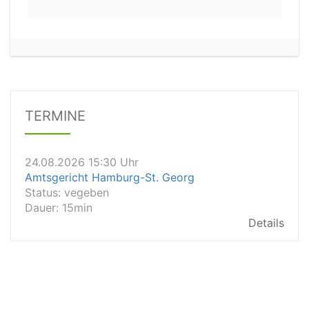
24.08.2026 11:30 Uhr
Arbeitsgericht Wuppertal
Status:
offen
Dauer: 20
Details
TERMINE
24.08.2026 15:30 Uhr
Amtsgericht Hamburg-St. Georg
Status:
vegeben
Dauer: 15min
Details
24.08.2026 14:45 Uhr
Amtsgericht Fürstenwalde
Status:
vegeben
Dauer: 15min
Details
24.08.2026 14:40 Uhr
Amtsgericht Güstrow