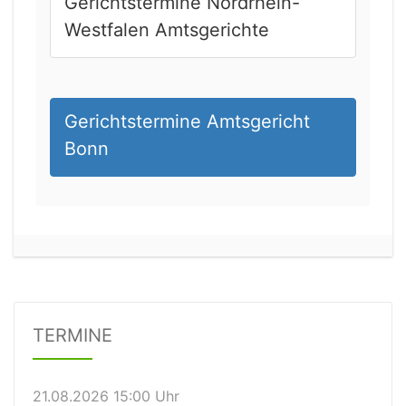
Gerichtstermine Nordrhein-
Westfalen Amtsgerichte
Gerichtstermine Amtsgericht
Bonn
21.08.2026 13:00 Uhr
Amtsgericht Unna
Status:
offen
Dauer: 15
Details
TERMINE
21.08.2026 15:00 Uhr
Amtsgericht Stuttgart
Status:
offen
Dauer: 30