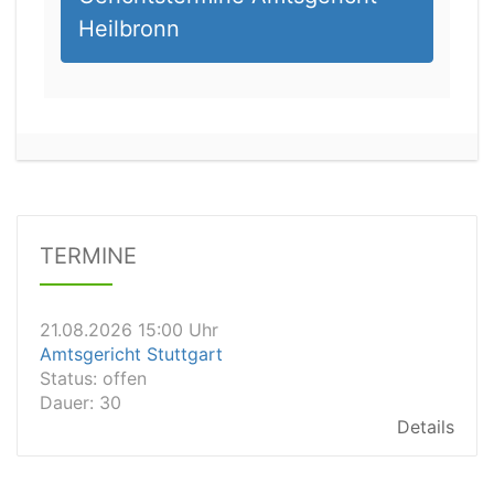
Heilbronn
21.08.2026 13:00 Uhr
Amtsgericht Unna
Status:
offen
Dauer: 15
Details
TERMINE
21.08.2026 15:00 Uhr
Amtsgericht Stuttgart
Status:
offen
Dauer: 30
Details
21.08.2026 14:30 Uhr
Amtsgericht Ulm
Status:
offen
Dauer: 30
Details