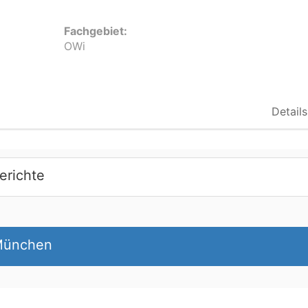
Fachgebiet:
OWi
Details
erichte
 München