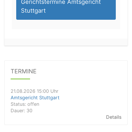
Gerichtstermine Amtsgericht
Stuttgart
21.08.2026 13:00 Uhr
Amtsgericht Unna
Status:
offen
Dauer: 15
Details
TERMINE
21.08.2026 15:00 Uhr
Amtsgericht Stuttgart
Status:
offen
Dauer: 30
Details
21.08.2026 14:30 Uhr
Amtsgericht Ulm
Status:
offen
Dauer: 30
Details