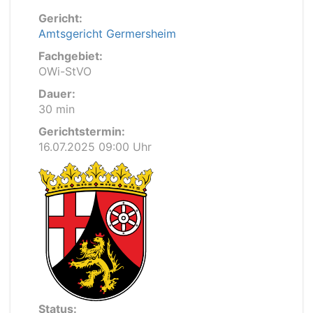
Gericht:
Amtsgericht Germersheim
Fachgebiet:
OWi-StVO
Dauer:
30 min
Gerichtstermin:
16.07.2025 09:00 Uhr
Status: