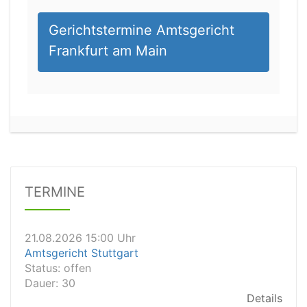
Gerichtstermine Amtsgericht
Frankfurt am Main
21.08.2026 13:00 Uhr
Amtsgericht Unna
Status:
offen
Dauer: 15
Details
TERMINE
21.08.2026 15:00 Uhr
Amtsgericht Stuttgart
Status:
offen
Dauer: 30
Details
21.08.2026 14:30 Uhr
Amtsgericht Ulm
Status:
offen