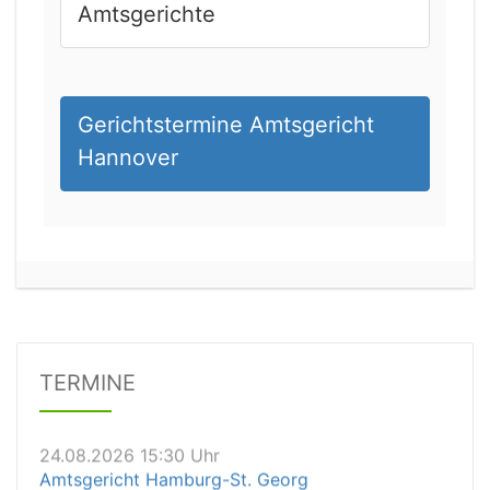
Amtsgerichte
Gerichtstermine Amtsgericht
Hannover
24.08.2026 11:30 Uhr
Arbeitsgericht Wuppertal
Status:
offen
Dauer: 20
Details
TERMINE
24.08.2026 15:30 Uhr
Amtsgericht Hamburg-St. Georg
Status:
vegeben
Dauer: 15min
Details