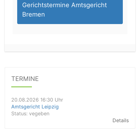
Gerichtstermine Amtsgericht
Bremen
20.08.2026 14:00 Uhr
Amtsgericht Stuttgart
Status:
offen
Dauer: 30
TERMINE
Details
20.08.2026 16:30 Uhr
Amtsgericht Leipzig
Status:
vegeben
Details
20.08.2026 15:30 Uhr
Amtsgericht Stuttgart
Status:
vegeben
Details