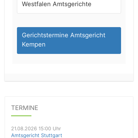
Westfalen Amtsgerichte
Gerichtstermine Amtsgericht
Kempen
21.08.2026 13:00 Uhr
Amtsgericht Unna
Status:
offen
Dauer: 15
Details
TERMINE
21.08.2026 15:00 Uhr
Amtsgericht Stuttgart
Status:
offen
Dauer: 30
Details