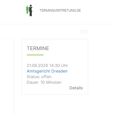
21.08.2026 11:30 Uhr
Arbeitsgericht Gelsenkirchen
Status:
vegeben
Dauer: 20
TERMINE
Details
21.08.2026 14:30 Uhr
Amtsgericht Dresden
Status:
offen
Dauer: 10 Minuten
Details
21.08.2026 14:20 Uhr
Amtsgericht Wiesbaden
Status:
vegeben
Dauer: 15min
Details
21.08.2026 13:40 Uhr