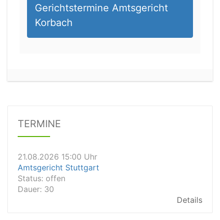
Gerichtstermine Amtsgericht
Korbach
21.08.2026 13:00 Uhr
Amtsgericht Unna
Status:
offen
Dauer: 15
Details
TERMINE
21.08.2026 15:00 Uhr
Amtsgericht Stuttgart
Status:
offen
Dauer: 30
Details
21.08.2026 14:30 Uhr
Amtsgericht Ulm
Status:
offen
Dauer: 30