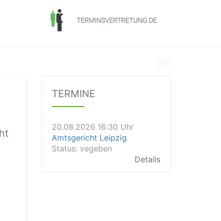
20.08.2026 13:45 Uhr
Amtsgericht Worms
Status:
vegeben
Dauer: 15min
TERMINE
Details
20.08.2026 16:30 Uhr
Amtsgericht Leipzig
Status:
vegeben
ht
Details
20.08.2026 15:30 Uhr
Amtsgericht Stuttgart
Status:
vegeben
Details
20.08.2026 15:00 Uhr
Amtsgericht Aalen
Status:
offen