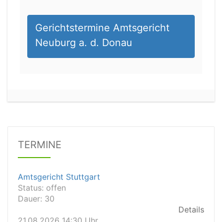
Gerichtstermine Amtsgericht
Neuburg a. d. Donau
21.08.2026 13:00 Uhr
Amtsgericht Unna
Status:
offen
Dauer: 15
Details
21.08.2026 15:00 Uhr
Amtsgericht Stuttgart
TERMINE
Status:
offen
Dauer: 30
Details
21.08.2026 14:30 Uhr
Amtsgericht Ulm
Status:
offen
Dauer: 30