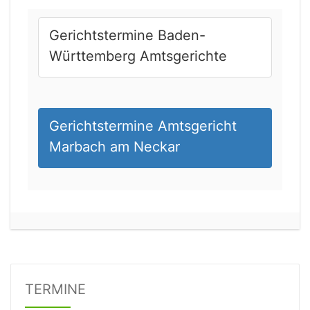
Gerichtstermine Baden-
Württemberg Amtsgerichte
Gerichtstermine Amtsgericht
Marbach am Neckar
21.08.2026 13:00 Uhr
Amtsgericht Unna
Status:
offen
Dauer: 15
Details
TERMINE
21.08.2026 15:00 Uhr
Amtsgericht Stuttgart