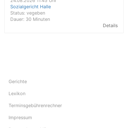
Dauer: 30 Minuten
Details
24.08.2026 11:40 Uhr
Arbeitsgericht Frankfurt am Main
Status:
vegeben
Dauer: 20
Details
24.08.2026 11:30 Uhr
Arbeitsgericht Wuppertal
Status:
offen
Dauer: 20
Details
24.08.2026 11:15 Uhr
Gerichte
Amtsgericht Stralsund
Status:
offen
Lexikon
Dauer: 20 Min.
Details
Terminsgebührenrechner
24.08.2026 11:15 Uhr
Sozialgericht Magdeburg
Impressum
Status:
vegeben
Details