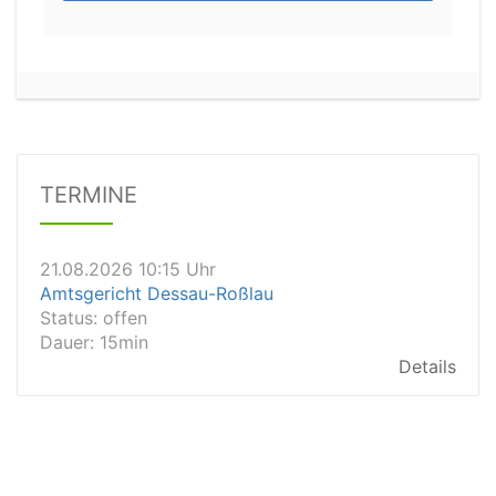
21.08.2026 08:15 Uhr
Arbeitsgericht München
Status:
vegeben
Details
TERMINE
21.08.2026 10:15 Uhr
Amtsgericht Dessau-Roßlau
Status:
offen
Dauer: 15min
Details
21.08.2026 10:10 Uhr
Amtsgericht Solingen
Status:
vegeben
Dauer: 15min
Details
21.08.2026 10:05 Uhr
Amtsgericht Hagen
Status:
vegeben