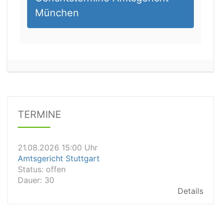
München
21.08.2026 13:00 Uhr
Amtsgericht Unna
Status:
offen
Dauer: 15
Details
TERMINE
21.08.2026 15:00 Uhr
Amtsgericht Stuttgart
Status:
offen
Dauer: 30
Details
21.08.2026 14:30 Uhr
Amtsgericht Ulm
Status:
offen
Dauer: 30
Details