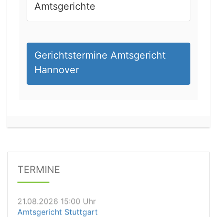
Amtsgerichte
Gerichtstermine Amtsgericht
Hannover
21.08.2026 13:00 Uhr
Amtsgericht Unna
Status:
offen
Dauer: 15
Details
TERMINE
21.08.2026 15:00 Uhr
Amtsgericht Stuttgart
Status:
offen
Dauer: 30
Details