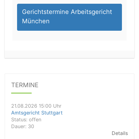
Gerichtstermine Arbeitsgericht
München
21.08.2026 13:00 Uhr
Amtsgericht Unna
Status:
offen
Dauer: 15
Details
TERMINE
21.08.2026 15:00 Uhr
Amtsgericht Stuttgart
Status:
offen
Dauer: 30
Details
21.08.2026 14:30 Uhr
Amtsgericht Ulm
Status:
offen